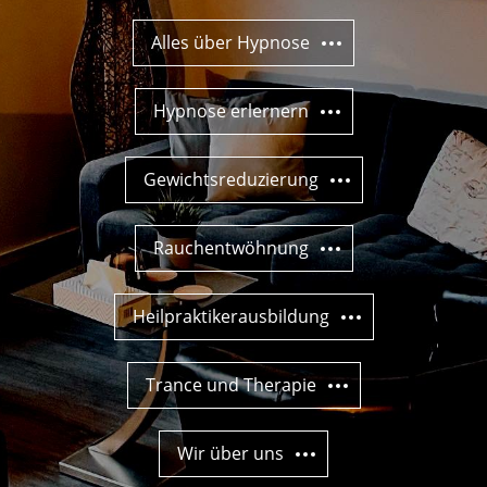
Alles über Hypnose
Hypnose erlernern
Gewichtsreduzierung
Rauchentwöhnung
Heilpraktikerausbildung
Trance und Therapie
Wir über uns