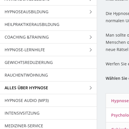
HYPNOSEAUSBILDUNG
URSACHENTHERAPIE
HYPNOSE BEI KINDERN
Die Hypnose
normalen Um
HEILPRAKTIKERAUSBILDUNG
TRANCE UND THERAPIE
HYPNOSE BEI SENIOREN
ÜBERBLICK ÜBER DIE
HYPNOSEAUSBILDUNGEN
Man sollte 
COACHING &TRAINING
Menschen od
AUSBILDUNGSBAUSTEIN 1
HYPNOSE- SEMESTERAUSBILDUNG
neue Rätsel
HYPNOSE-LERNHILFE
ELANN COR HYPNOCOACHING
AUSBILDUNGSBAUSTEIN 2
HYPNOSE- WOCHENENDSTUDIUM
GEWICHTSREDUZIERUNG
AUTOSUGGESTIVES TRAINING
PRÜFUNGSÄNGSTE
Werfen Sie 
AUSBILDUNGSBAUSTEIN 3
FACHSPEZIFISCHE AUSBILDUNGEN
RAUCHENTWÖHNUNG
REIKI
KONZENTRATIONSSCHWÄCHEN
Wählen Sie 
AUSBILDUNGSBAUSTEIN 4
AUSBILDUNGSPHILOSOPHIE
ALLES ÜBER HYPNOSE
ERSCHWERTES LERNEN
AUSBILDUNGSBAUSTEIN 5
AUSBILDUNGSRÄUMLICHKEITEN
HYPNOSE AUDIO (MP3)
NEGATIVE GRUNDEINSTELLUNG
HYPNOSE
Hypnose
AUSBILDUNGSBAUSTEIN 6
HYPNOSETREFFEN
INTENSIVSITZUNG
STRESSEINWIRKUNGEN
PSYCHOLOGIE
GRUNDLAGEN
Psycholo
AUSBILDUNGSBAUSTEIN 7
MEDIZINER-SERVICE
ZUSAMMENARBEIT MIT
GEHIRNFORSCHUNG
DAS GEFÜHL