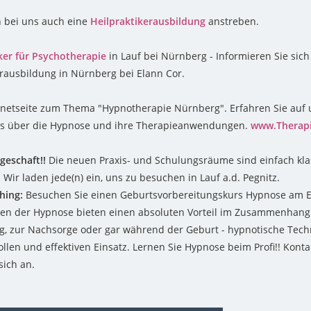
n bei uns auch eine
Heilpraktikerausbildung
anstreben.
ker für Psychotherapie
in Lauf bei Nürnberg - Informieren Sie sich
erausbildung in Nürnberg bei Elann Cor.
rnetseite zum Thema "Hypnotherapie Nürnberg". Erfahren Sie auf 
les über die Hypnose und ihre Therapieanwendungen.
www.Therap
geschaft!!
Die neuen Praxis- und Schulungsräume sind einfach klas
Wir laden jede(n) ein, uns zu besuchen in Lauf a.d. Pegnitz.
thing:
Besuchen Sie einen Geburtsvorbereitungskurs Hypnose am Ela
n der Hypnose bieten einen absoluten Vorteil im Zusammenhang 
g, zur Nachsorge oder gar während der Geburt - hypnotische Tec
ollen und effektiven Einsatz. Lernen Sie Hypnose beim Profi!! Konta
sich an.