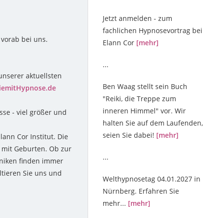
Jetzt anmelden - zum
fachlichen Hypnosevortrag bei
 vorab bei uns.
Elann Cor
[mehr]
...
unserer aktuellsten
Ben Waag stellt sein Buch
iemitHypnose.de
"Reiki, die Treppe zum
inneren Himmel" vor. Wir
se - viel größer und
halten Sie auf dem Laufenden,
seien Sie dabei!
[mehr]
nn Cor Institut. Die
mit Geburten. Ob zur
...
hniken finden immer
ltieren Sie uns und
Welthypnosetag 04.01.2027 in
Nürnberg. Erfahren Sie
mehr...
[mehr]