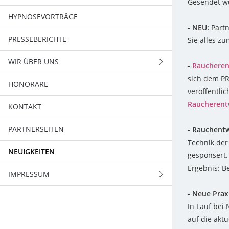
Gesendet wu
AUSBILDUNGSBAUSTEIN 8
NACHHILFEINSTITUTEN
HYPNOSEVORTRÄGE
STADIEN DER HYPNOSE
BIOFEEDBACK
AUSBILDUNGSBAUSTEIN 9
-
NEU:
Partn
PRESSEBERICHTE
GEFAHREN DER HYPNOSE
PSYCHOAKTIVE
Sie alles z
AUSBILDUNGSBAUSTEIN 10
FREQUENZEN/MINDMACHINES
WIR ÜBER UNS
ESOTERIK
-
Rauchere
PÄDAG. WEITERBILDUNG
sich dem PR
HONORARE
PRAXIS UND SCHULE
ENERGETIK UND MAGNETOPATHIE
veröffentlic
FORTBILDUNGEN
Raucherent
KONTAKT
MILTON ERIKSON
HEILPRAKTIKERAUSBILDUNG
PARTNERSEITEN
FRANZ ANTON MESMER
-
Rauchent
PRAXIS-COACHING
Technik de
NEUIGKEITEN
PARAPSYCHOLOGIE
gesponsert.
VORAUSSETZUNGEN
Ergebnis: B
IMPRESSUM
DAVE ELMAN
ANMELDUNG
-
Neue Praxi
HYPNOSEANWENDUNGEN
HYPNOSEEINLEITUNG
TERMINE
ANMELDUNG: INFOABEND
In Lauf bei 
HYPNOSEANWENDUNGEN
FORSCHUNG
HYPNOSE UND ADS/ADHS
auf die aktu
ANMELDUNG: FACHBAUSTEINE
HYPNOSESEMESTER- TERMINE