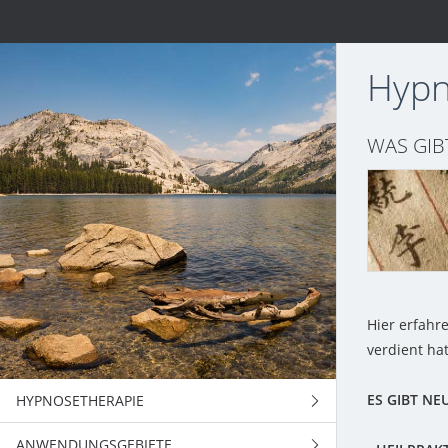
Hypn
WAS GIB
Hier erfahr
verdient hat
ES GIBT NEU
HYPNOSETHERAPIE
ANWENDUNGSGEBIETE
ANWENDUNGEN