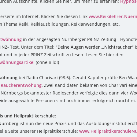
rden Ausschnitte. Klicken Sie hier, um mehr zu erfahren:
Hypnose
erseite im Internet. Klicken Sie diesen Link
www.Reikilehrer-Nuer
um Thema Reiki, Reikiausbildungen, Reikianwendungen, etc.
ntwöhnung
in der angesagten Nürnberger PRINZ Zeitung - Hypnotis
INZ- Test. Unter dem Titel:
"Deine Augen werden...Nichtraucher"
i
ht und in jeder PRINZ Zeitschrift zu lesen. Lesen Sie hier den
wöhnungsartikel
(ohne Bild!)
wöhnung
bei Radio Charivari (98.6). Gerald Kappler prüfte Ben Waa
r
Raucherentwöhung
. Zwei Kandidaten bekamen von Charivari ei
 Nürnbergs bekanntester Radiosender verfolgte dies dann vier Wo
eide ausgewählte Personen sind noch immer erfolgreich rauchfrei.
s und Heilpraktikerschule:
Nürnberg ist nun die neue Praxis und das Ausbildungsinstitut eröff
elle Seite unserer Heilpraktikerschule:
www.HeilpraktikerschuleN