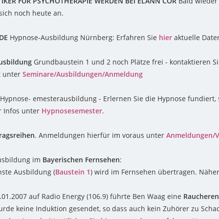
KTIKER FÜR PSYCHOTHERAPIE WERDEN BEI ELANN COR
Bald wieder
sich noch heute an.
NDE
Hypnose-Ausbildung Nürnberg: Erfahren Sie
hier
aktuelle Date
usbildung
Grundbaustein 1 und 2 noch Plätze frei - kontaktieren 
t unter
Seminare/Ausbildungen/Anmeldung
 Hypnose- emesterausbildung - Erlernen Sie die Hypnose fundiert, s
r Infos unter
Hypnosesemester
.
ragsreihen
. Anmeldungen hierfür im voraus unter
Anmeldungen/V
usbildung im
Bayerischen Fernsehen
:
ste Ausbildung (
Baustein 1
) wird im Fernsehen übertragen. Näher
2.01.2007 auf Radio Energy (106.9) führte Ben Waag eine
Rauchere
urde keine Induktion gesendet, so dass auch kein Zuhörer zu Sc