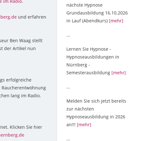
 im Radio.
nächste Hypnose
Grundausbildung 16.10.2026
nberg.de
und erfahren
in Lauf (Abendkurs)
[mehr]
...
eur Ben Waag stellt
st der Artikel nun
Lernen Sie Hypnose -
Hypnoseausbildungen in
Nürnberg -
Semesterausbildung
[mehr]
gs erfolgreiche
...
ne Raucherentwöhnung
chen lang im Radio.
Melden Sie sich jetzt bereits
zur nächsten
Hypnoseausbildung in 2026
an!!!
[mehr]
net. Klicken Sie hier
uernberg.de
...