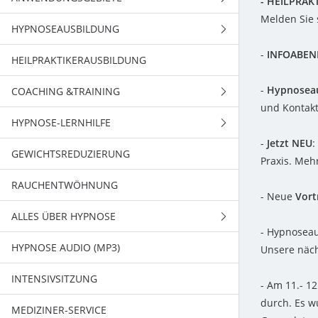
- HEILPRA
Melden Sie 
HYPNOSEAUSBILDUNG
URSACHENTHERAPIE
HYPNOSE BEI KINDERN
-
INFOABE
HEILPRAKTIKERAUSBILDUNG
TRANCE UND THERAPIE
HYPNOSE BEI SENIOREN
ÜBERBLICK ÜBER DIE
HYPNOSEAUSBILDUNGEN
-
Hypnosea
COACHING &TRAINING
AUSBILDUNGSBAUSTEIN 1
HYPNOSE- SEMESTERAUSBILDUNG
und Kontak
HYPNOSE-LERNHILFE
ELANN COR HYPNOCOACHING
AUSBILDUNGSBAUSTEIN 2
HYPNOSE- WOCHENENDSTUDIUM
-
Jetzt NEU
:
GEWICHTSREDUZIERUNG
AUTOSUGGESTIVES TRAINING
PRÜFUNGSÄNGSTE
Praxis. Meh
AUSBILDUNGSBAUSTEIN 3
FACHSPEZIFISCHE AUSBILDUNGEN
RAUCHENTWÖHNUNG
REIKI
KONZENTRATIONSSCHWÄCHEN
- Neue
Vort
AUSBILDUNGSBAUSTEIN 4
AUSBILDUNGSPHILOSOPHIE
ALLES ÜBER HYPNOSE
ERSCHWERTES LERNEN
AUSBILDUNGSBAUSTEIN 5
AUSBILDUNGSRÄUMLICHKEITEN
- Hypnosea
HYPNOSE AUDIO (MP3)
NEGATIVE GRUNDEINSTELLUNG
HYPNOSE
Unsere näch
AUSBILDUNGSBAUSTEIN 6
HYPNOSETREFFEN
INTENSIVSITZUNG
STRESSEINWIRKUNGEN
PSYCHOLOGIE
GRUNDLAGEN
- Am 11.- 1
AUSBILDUNGSBAUSTEIN 7
durch. Es w
MEDIZINER-SERVICE
ZUSAMMENARBEIT MIT
GEHIRNFORSCHUNG
DAS GEFÜHL