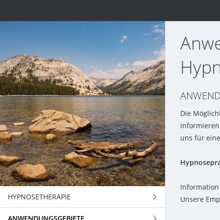
Anwe
Hypn
ANWEND
Die Möglich
informieren
uns für ein
Hypnosepra
Informatio
HYPNOSETHERAPIE
Unsere Emp
ANWENDUNGSGEBIETE
ANWENDUNGEN