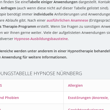
n finden Sie eine
Tabelle einiger Anwendungen
dargestellt. Kontakt
e Anfragen
(auch wenn diese nicht auf dieser Tabelle gelistet sind).
apie
benötigt immer
individuelle
Anforderungen und Anwendungen,
re Abläufe gibt. Nach einer
ausführlichen Anamnese
(Erstgespräc
es Therapie-Programm
erstellt. Wenn Sie Fragen zu sonstigen An
en wir Ihnen gerne weiter. Viele der aufgelisteten Anwendungen sin
 diverser
Hypnose-Ausbildungsbausteine
.
ereiche werden unter anderem in einer Hypnotherapie behandelt. 
ge Anwendung für weitere Informationen.
UNGSTABELLE HYPNOSE NÜRNBERG
S
Allergien
nd Phobien
Essstörungen (Anorexie, 
t
Gewichtsreduzierung