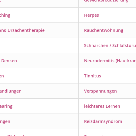
ching
Herpes
ons-Ursachentherapie
Rauchentwöhnung
Schnarchen
/ Schlafstör
s Denken
Neurodermitis
(Hautkran
en
Tinnitus
andlungen
Verspannungen
earing
leichteres Lernen
ungen
Reizdarmsyndrom