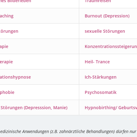
es Bilderleben
Traumreisen
aching
Burnout (Depression)
törungen
sexuelle Störungen
apie
Konzentrationssteigeru
erapie
Heil- Trance
nationshypnose
Ich-Stärkungen
tphobie
Psychosomatik
e Störungen (Depresssion, Manie)
Hypnobirthing/ Geburts
dizinische Anwendungen (z.B. zahnärztliche Behandlungen) dürfen nur