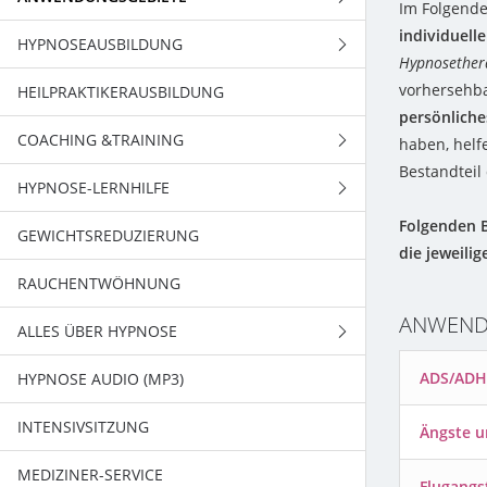
Im Folgende
individuell
HYPNOSEAUSBILDUNG
URSACHENTHERAPIE
HYPNOSE BEI KINDERN
Hypnosether
vorhersehba
HEILPRAKTIKERAUSBILDUNG
TRANCE UND THERAPIE
HYPNOSE BEI SENIOREN
ÜBERBLICK ÜBER DIE
HYPNOSEAUSBILDUNGEN
persönlich
COACHING &TRAINING
haben, helf
AUSBILDUNGSBAUSTEIN 1
HYPNOSE- SEMESTERAUSBILDUNG
Bestandteil
HYPNOSE-LERNHILFE
ELANN COR HYPNOCOACHING
AUSBILDUNGSBAUSTEIN 2
HYPNOSE- WOCHENENDSTUDIUM
Folgenden B
GEWICHTSREDUZIERUNG
AUTOSUGGESTIVES TRAINING
PRÜFUNGSÄNGSTE
die jeweili
AUSBILDUNGSBAUSTEIN 3
FACHSPEZIFISCHE AUSBILDUNGEN
RAUCHENTWÖHNUNG
REIKI
KONZENTRATIONSSCHWÄCHEN
AUSBILDUNGSBAUSTEIN 4
AUSBILDUNGSPHILOSOPHIE
ANWEND
ALLES ÜBER HYPNOSE
ERSCHWERTES LERNEN
AUSBILDUNGSBAUSTEIN 5
AUSBILDUNGSRÄUMLICHKEITEN
ADS/ADH
HYPNOSE AUDIO (MP3)
NEGATIVE GRUNDEINSTELLUNG
HYPNOSE
AUSBILDUNGSBAUSTEIN 6
HYPNOSETREFFEN
INTENSIVSITZUNG
STRESSEINWIRKUNGEN
PSYCHOLOGIE
GRUNDLAGEN
Ängste u
AUSBILDUNGSBAUSTEIN 7
MEDIZINER-SERVICE
ZUSAMMENARBEIT MIT
GEHIRNFORSCHUNG
DAS GEFÜHL
Flugangs