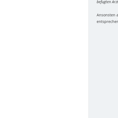
befugten Arz
SCHLAFSTÖRUNGEN
Ansonsten a
POSITIVES DENKEN
entsprechen
NEURODERMITIS
SCHMERZEN
TINNITUS
ZAHNBEHANDLUNG
VERSPANNUNGEN
UNTERBEWUSSTSEINSREINIGUNG
LEICHTERES LERNEN DURCH
HYPNOSE
SEHSTÖRUNG